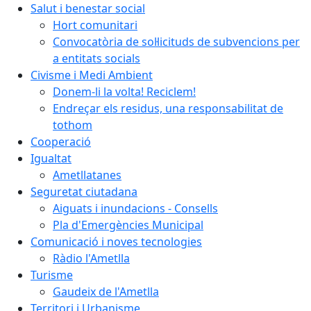
Salut i benestar social
Hort comunitari
Convocatòria de sol·licituds de subvencions per
a entitats socials
Civisme i Medi Ambient
Donem-li la volta! Reciclem!
Endreçar els residus, una responsabilitat de
tothom
Cooperació
Igualtat
Ametllatanes
Seguretat ciutadana
Aiguats i inundacions - Consells
Pla d'Emergències Municipal
Comunicació i noves tecnologies
Ràdio l'Ametlla
Turisme
Gaudeix de l'Ametlla
Territori i Urbanisme