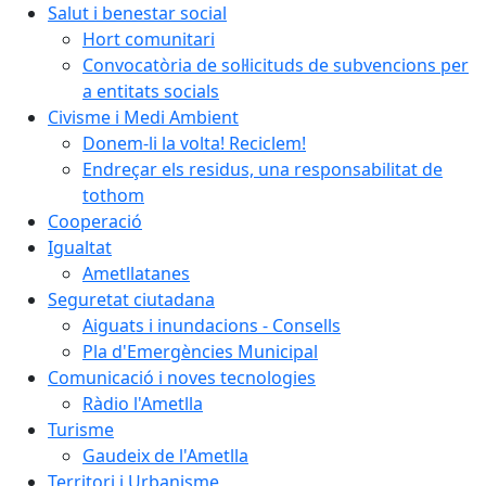
Salut i benestar social
Hort comunitari
Convocatòria de sol·licituds de subvencions per
a entitats socials
Civisme i Medi Ambient
Donem-li la volta! Reciclem!
Endreçar els residus, una responsabilitat de
tothom
Cooperació
Igualtat
Ametllatanes
Seguretat ciutadana
Aiguats i inundacions - Consells
Pla d'Emergències Municipal
Comunicació i noves tecnologies
Ràdio l'Ametlla
Turisme
Gaudeix de l'Ametlla
Territori i Urbanisme