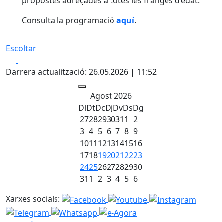
propostes adreçades a totes les franges d’edat.
Consulta la programació
aquí
.
Escoltar
Facebook
X
Darrera actualització: 26.05.2026 | 11:52
Agost 2026
Dl
Dt
Dc
Dj
Dv
Ds
Dg
27
28
29
30
31
1
2
3
4
5
6
7
8
9
10
11
12
13
14
15
16
17
18
19
20
21
22
23
24
25
26
27
28
29
30
31
1
2
3
4
5
6
Xarxes socials: