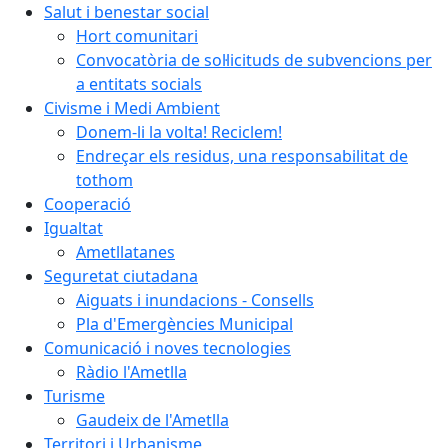
Salut i benestar social
Hort comunitari
Convocatòria de sol·licituds de subvencions per
a entitats socials
Civisme i Medi Ambient
Donem-li la volta! Reciclem!
Endreçar els residus, una responsabilitat de
tothom
Cooperació
Igualtat
Ametllatanes
Seguretat ciutadana
Aiguats i inundacions - Consells
Pla d'Emergències Municipal
Comunicació i noves tecnologies
Ràdio l'Ametlla
Turisme
Gaudeix de l'Ametlla
Territori i Urbanisme