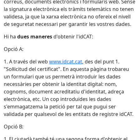
correus, documents electrònics i formularis web. Sense
la signatura electrònica els tràmits telemàtics no tenen
validesa, ja que la xarxa electrònica no ofereix el nivell
de seguretat necessari per garantir les vostres dades.
Hi ha
dues maneres
d'obtenir l'idCAT:
Opció A:
1. A través del web
www.idcat.cat
, des del punt 1.
"Sol·licitud del certificat". En aquesta pàgina trobareu
un formulari que us permetrà introduir les dades
necessàries per obtenir la identitat digital: nom,
cognoms, document acreditatiu d'identitat, adreça
electrònica, etc. Un cop introduïdes les dades
s'emmagatzema la petició per tal que pugui ser
validada per qualsevol de les entitats de registre idCAT.
Opció B:
1. El ciutadà també té una segona forma d'obtenir el