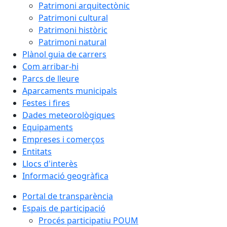
Patrimoni arquitectònic
Patrimoni cultural
Patrimoni històric
Patrimoni natural
Plànol guia de carrers
Com arribar-hi
Parcs de lleure
Aparcaments municipals
Festes i fires
Dades meteorològiques
Equipaments
Empreses i comerços
Entitats
Llocs d'interès
Informació geogràfica
Portal de transparència
Espais de participació
Procés participatiu POUM