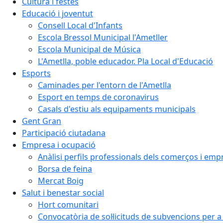
Cultura i festes
Educació i joventut
Consell Local d'Infants
Escola Bressol Municipal l'Ametller
Escola Municipal de Música
L'Ametlla, poble educador. Pla Local d'Educació
Esports
Caminades per l'entorn de l'Ametlla
Esport en temps de coronavirus
Casals d'estiu als equipaments municipals
Gent Gran
Participació ciutadana
Empresa i ocupació
Anàlisi perfils professionals dels comerços i emp
Borsa de feina
Mercat Boig
Salut i benestar social
Hort comunitari
Convocatòria de sol·licituds de subvencions per a 