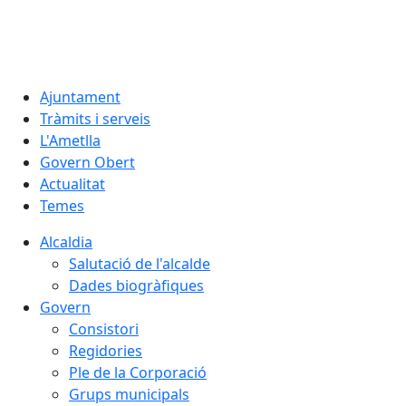
07.08.2026 | 03:02
Ajuntament
Tràmits i serveis
L'Ametlla
Govern Obert
Actualitat
Temes
Alcaldia
Salutació de l'alcalde
Dades biogràfiques
Govern
Consistori
Regidories
Ple de la Corporació
Grups municipals