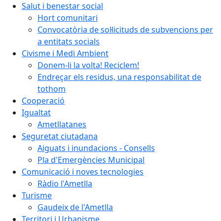
Salut i benestar social
Hort comunitari
Convocatòria de sol·licituds de subvencions per
a entitats socials
Civisme i Medi Ambient
Donem-li la volta! Reciclem!
Endreçar els residus, una responsabilitat de
tothom
Cooperació
Igualtat
Ametllatanes
Seguretat ciutadana
Aiguats i inundacions - Consells
Pla d'Emergències Municipal
Comunicació i noves tecnologies
Ràdio l'Ametlla
Turisme
Gaudeix de l'Ametlla
Territori i Urbanisme