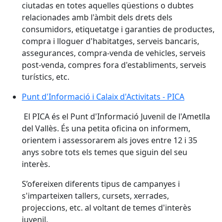
ciutadas en totes aquelles qüestions o dubtes
relacionades amb l'àmbit dels drets dels
consumidors, etiquetatge i garanties de productes,
compra i lloguer d'habitatges, serveis bancaris,
assegurances, compra-venda de vehicles, serveis
post-venda, compres fora d'establiments, serveis
turístics, etc.
Punt d'Informació i Calaix d'Activitats - PICA
Punt d'Informació i Calaix d'Activitats - PICA
El PICA és el Punt d'Informació Juvenil de l'Ametlla
del Vallès. És una petita oficina on informem,
orientem i assessorarem als joves entre 12 i 35
anys sobre tots els temes que siguin del seu
interès.
S’ofereixen diferents tipus de campanyes i
s'imparteixen tallers, cursets, xerrades,
projeccions, etc. al voltant de temes d'interès
juvenil.