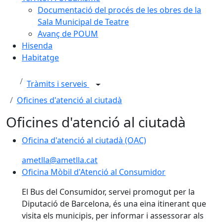
Documentació del procés de les obres de la
Sala Municipal de Teatre
Avanç de POUM
Hisenda
Habitatge
Tràmits i serveis
Oficines d'atenció al ciutadà
Oficines d'atenció al ciutadà
Oficina d'atenció al ciutadà (OAC)
Oficina d'atenció al ciutadà (OAC)
ametlla@ametlla.cat
Oficina Mòbil d'Atenció al Consumidor
Oficina Mòbil d'Atenció al Consumidor
El Bus del Consumidor, servei promogut per la
Diputació de Barcelona, és una eina itinerant que
visita els municipis, per informar i assessorar als