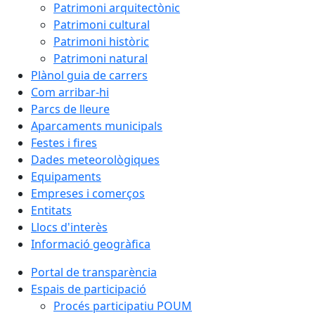
Patrimoni arquitectònic
Patrimoni cultural
Patrimoni històric
Patrimoni natural
Plànol guia de carrers
Com arribar-hi
Parcs de lleure
Aparcaments municipals
Festes i fires
Dades meteorològiques
Equipaments
Empreses i comerços
Entitats
Llocs d'interès
Informació geogràfica
Portal de transparència
Espais de participació
Procés participatiu POUM