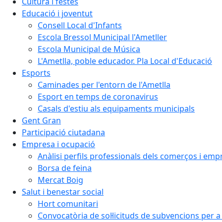
Cultura i festes
Educació i joventut
Consell Local d'Infants
Escola Bressol Municipal l'Ametller
Escola Municipal de Música
L'Ametlla, poble educador. Pla Local d'Educació
Esports
Caminades per l'entorn de l'Ametlla
Esport en temps de coronavirus
Casals d'estiu als equipaments municipals
Gent Gran
Participació ciutadana
Empresa i ocupació
Anàlisi perfils professionals dels comerços i emp
Borsa de feina
Mercat Boig
Salut i benestar social
Hort comunitari
Convocatòria de sol·licituds de subvencions per a 