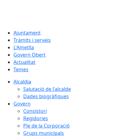
09.08.2026 | 11:08
Ajuntament
Tràmits i serveis
L'Ametlla
Govern Obert
Actualitat
Temes
Alcaldia
Salutació de l'alcalde
Dades biogràfiques
Govern
Consistori
Regidories
Ple de la Corporació
Grups municipals