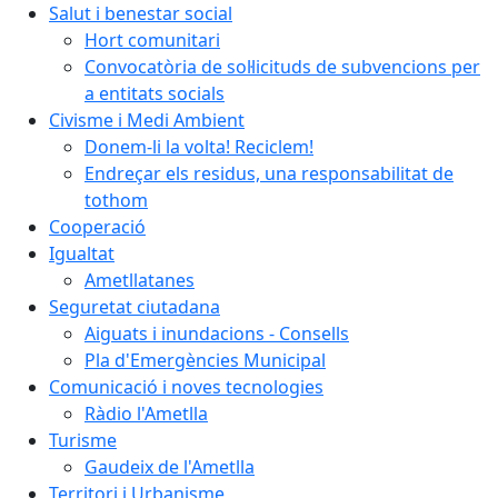
Salut i benestar social
Hort comunitari
Convocatòria de sol·licituds de subvencions per
a entitats socials
Civisme i Medi Ambient
Donem-li la volta! Reciclem!
Endreçar els residus, una responsabilitat de
tothom
Cooperació
Igualtat
Ametllatanes
Seguretat ciutadana
Aiguats i inundacions - Consells
Pla d'Emergències Municipal
Comunicació i noves tecnologies
Ràdio l'Ametlla
Turisme
Gaudeix de l'Ametlla
Territori i Urbanisme