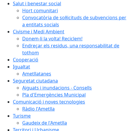
Salut i benestar social
Hort comunitari
Convocatòria de sol·licituds de subvencions per
a entitats socials
Civisme i Medi Ambient
Donem-li la volta! Reciclem!
Endreçar els residus, una responsabilitat de
tothom
Cooperació
Igualtat
Ametllatanes
Seguretat ciutadana
Aiguats i inundacions - Consells
Pla d'Emergències Municipal
Comunicació i noves tecnologies
Ràdio l'Ametlla
Turisme
Gaudeix de l'Ametlla
Territori i Urbanisme