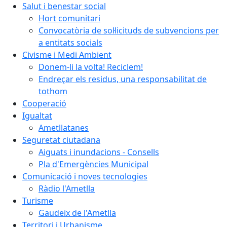
Salut i benestar social
Hort comunitari
Convocatòria de sol·licituds de subvencions per
a entitats socials
Civisme i Medi Ambient
Donem-li la volta! Reciclem!
Endreçar els residus, una responsabilitat de
tothom
Cooperació
Igualtat
Ametllatanes
Seguretat ciutadana
Aiguats i inundacions - Consells
Pla d'Emergències Municipal
Comunicació i noves tecnologies
Ràdio l'Ametlla
Turisme
Gaudeix de l'Ametlla
Territori i Urbanisme