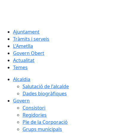
07.08.2026 | 14:12
Ajuntament
Tràmits i serveis
L'Ametlla
Govern Obert
Actualitat
Temes
Alcaldia
Salutació de l'alcalde
Dades biogràfiques
Govern
Consistori
Regidories
Ple de la Corporació
Grups municipals