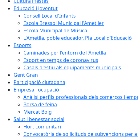
Cultura i festes
Educació i joventut
Consell Local d'Infants
Escola Bressol Municipal l'Ametller
Escola Municipal de Música
L'Ametlla, poble educador. Pla Local d'Educació
Esports
Caminades per l'entorn de l'Ametlla
Esport en temps de coronavirus
Casals d'estiu als equipaments municipals
Gent Gran
Participació ciutadana
Empresa i ocupació
Anàlisi perfils professionals dels comerços i emp
Borsa de feina
Mercat Boig
Salut i benestar social
Hort comunitari
Convocatòria de sol·licituds de subvencions per a 