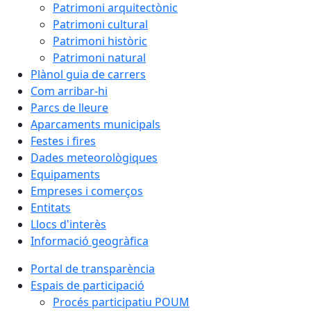
Patrimoni arquitectònic
Patrimoni cultural
Patrimoni històric
Patrimoni natural
Plànol guia de carrers
Com arribar-hi
Parcs de lleure
Aparcaments municipals
Festes i fires
Dades meteorològiques
Equipaments
Empreses i comerços
Entitats
Llocs d'interès
Informació geogràfica
Portal de transparència
Espais de participació
Procés participatiu POUM