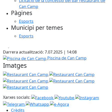
Licitació de la concessió del bar restaurant de
Can Camp
Pàgines
Esports
Municipi per temes
Esports
Facebook
X
Darrera actualització: 7.07.2025 | 14:08
Piscina de Can Camp
Piscina de Can Camp
Imatges
Restaurant Can Camp
Restaurant Can Camp
Restaura
Restaurant Can Camp
Restaura
Xarxes socials:
Crèdits