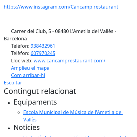
https://www.instagram.com/Cancamp.restaurant
Carrer del Club, 5 - 08480 L'Ametlla del Vallès -
Barcelona
Telèfon:
938432961
Telèfon:
607970245
Lloc web:
www.cancamprestaurant.com/
Amplieu el mapa
Com arribar-hi
Leaflet
| ©
OpenStreetMap
contributors
Escoltar
+
Contingut relacionat
−
Equipaments
Escola Municipal de Música de l'Ametlla del
Vallès
Notícies