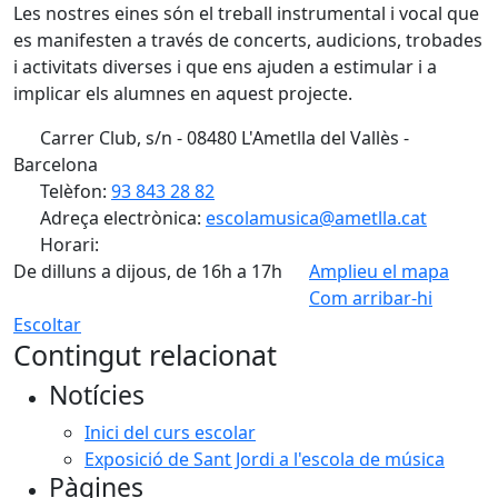
Les nostres eines són el treball instrumental i vocal que
es manifesten a través de concerts, audicions, trobades
i activitats diverses i que ens ajuden a estimular i a
implicar els alumnes en aquest projecte.
Carrer Club, s/n - 08480 L'Ametlla del Vallès -
Barcelona
Telèfon:
93 843 28 82
Adreça electrònica:
escolamusica@ametlla.cat
Horari:
De dilluns a dijous, de 16h a 17h
Amplieu el mapa
Com arribar-hi
Leaflet
| ©
OpenStreetMap
contributors
Escoltar
+
Contingut relacionat
−
Notícies
Inici del curs escolar
Exposició de Sant Jordi a l'escola de música
Pàgines