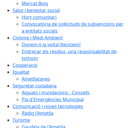
Mercat Boig
Salut i benestar social
Hort comunitari
Convocatòria de sol·licituds de subvencions per
a entitats socials
Civisme i Medi Ambient
Donem-li la volta! Reciclem!
Endreçar els residus, una responsabilitat de
tothom
Cooperació
Igualtat
Ametllatanes
Seguretat ciutadana
Aiguats i inundacions - Consells
Pla d'Emergències Municipal
Comunicació i noves tecnologies
Ràdio l'Ametlla
Turisme
Gaudeix de l'Ametlla