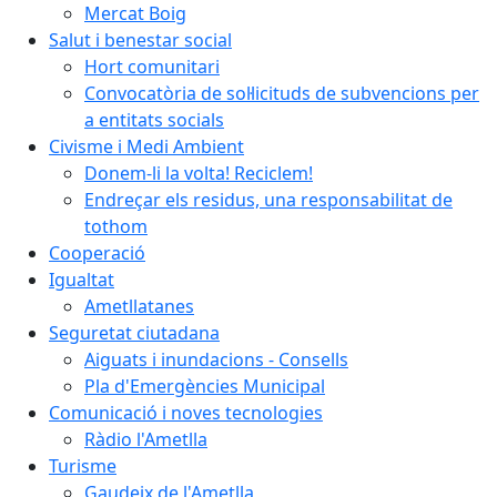
Mercat Boig
Salut i benestar social
Hort comunitari
Convocatòria de sol·licituds de subvencions per
a entitats socials
Civisme i Medi Ambient
Donem-li la volta! Reciclem!
Endreçar els residus, una responsabilitat de
tothom
Cooperació
Igualtat
Ametllatanes
Seguretat ciutadana
Aiguats i inundacions - Consells
Pla d'Emergències Municipal
Comunicació i noves tecnologies
Ràdio l'Ametlla
Turisme
Gaudeix de l'Ametlla