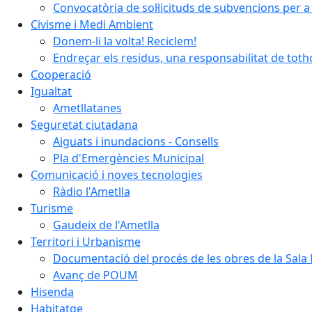
Convocatòria de sol·licituds de subvencions per a 
Civisme i Medi Ambient
Donem-li la volta! Reciclem!
Endreçar els residus, una responsabilitat de tot
Cooperació
Igualtat
Ametllatanes
Seguretat ciutadana
Aiguats i inundacions - Consells
Pla d'Emergències Municipal
Comunicació i noves tecnologies
Ràdio l'Ametlla
Turisme
Gaudeix de l'Ametlla
Territori i Urbanisme
Documentació del procés de les obres de la Sala 
Avanç de POUM
Hisenda
Habitatge