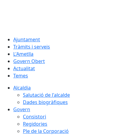
07.08.2026 | 19:49
Ajuntament
Tràmits i serveis
L'Ametlla
Govern Obert
Actualitat
Temes
Alcaldia
Salutació de l'alcalde
Dades biogràfiques
Govern
Consistori
Regidories
Ple de la Corporació