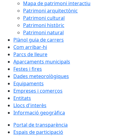
Mapa de patrimoni interactiu
Patrimoni arquitectònic
Patrimoni cultural
Patrimoni històric
Patrimoni natural
Plànol guia de carrers
Com arribar-hi
Parcs de lleure
Aparcaments municipals
Festes i fires
Dades meteorològiques
Equipaments
Empreses i comerços
Entitats
Llocs d'interès
Informació geogràfica
Portal de transparència
Espais de participació