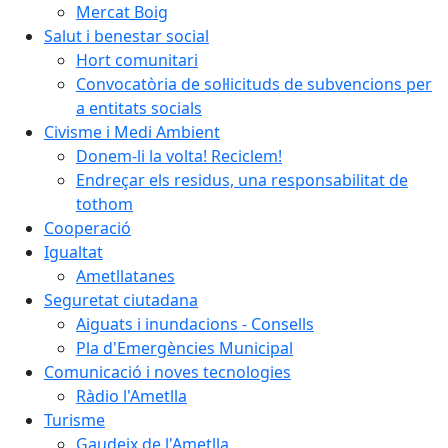
Mercat Boig
Salut i benestar social
Hort comunitari
Convocatòria de sol·licituds de subvencions per
a entitats socials
Civisme i Medi Ambient
Donem-li la volta! Reciclem!
Endreçar els residus, una responsabilitat de
tothom
Cooperació
Igualtat
Ametllatanes
Seguretat ciutadana
Aiguats i inundacions - Consells
Pla d'Emergències Municipal
Comunicació i noves tecnologies
Ràdio l'Ametlla
Turisme
Gaudeix de l'Ametlla