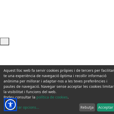
Ajuda i accés ràpid
Aquest lloc web fa servir cookies pròpies i de tercers per facilitar
te una experiència de navegació òptima i recollir informació
anònima per millorar i adaptar-nos a les teves preferències i
pautes de navegació. Navegar sense acceptar les cookies limita
la visibilitat i funcions del web.
Podeu consultar la
política de cookies
.
Configurar opcions
...
Rebutja
Acceptar