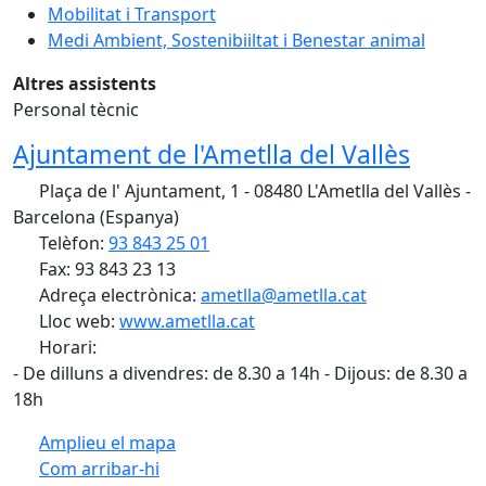
Mobilitat i Transport
Medi Ambient, Sostenibiiltat i Benestar animal
Altres assistents
Personal tècnic
Ajuntament de l'Ametlla del Vallès
Plaça de l' Ajuntament, 1 - 08480 L'Ametlla del Vallès -
Barcelona (Espanya)
Telèfon:
93 843 25 01
Fax: 93 843 23 13
Adreça electrònica:
ametlla@ametlla.cat
Lloc web:
www.ametlla.cat
Horari:
- De dilluns a divendres: de 8.30 a 14h - Dijous: de 8.30 a
18h
Amplieu el mapa
Com arribar-hi
Leaflet
| ©
OpenStreetMap
contributors