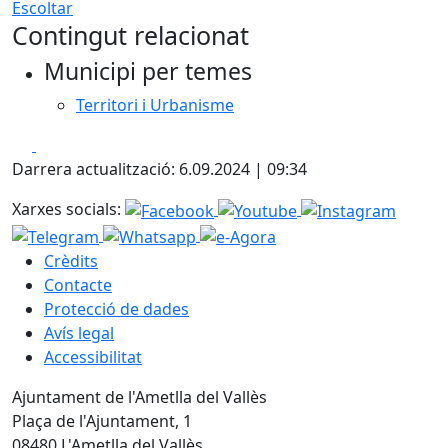
Escoltar
+
Contingut relacionat
−
Municipi per temes
Territori i Urbanisme
Facebook
X
Darrera actualització: 6.09.2024 | 09:34
Xarxes socials:
Crèdits
Contacte
Protecció de dades
Avís legal
Accessibilitat
Ajuntament de l'Ametlla del Vallès
Plaça de l'Ajuntament, 1
08480 L'Ametlla del Vallès