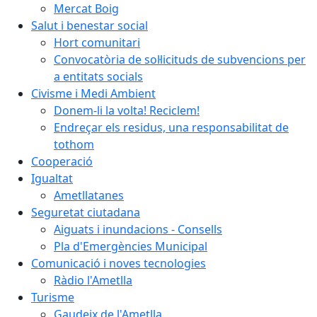
Mercat Boig
Salut i benestar social
Hort comunitari
Convocatòria de sol·licituds de subvencions per
a entitats socials
Civisme i Medi Ambient
Donem-li la volta! Reciclem!
Endreçar els residus, una responsabilitat de
tothom
Cooperació
Igualtat
Ametllatanes
Seguretat ciutadana
Aiguats i inundacions - Consells
Pla d'Emergències Municipal
Comunicació i noves tecnologies
Ràdio l'Ametlla
Turisme
Gaudeix de l'Ametlla