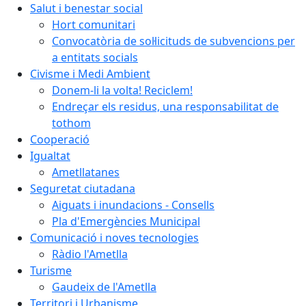
Salut i benestar social
Hort comunitari
Convocatòria de sol·licituds de subvencions per
a entitats socials
Civisme i Medi Ambient
Donem-li la volta! Reciclem!
Endreçar els residus, una responsabilitat de
tothom
Cooperació
Igualtat
Ametllatanes
Seguretat ciutadana
Aiguats i inundacions - Consells
Pla d'Emergències Municipal
Comunicació i noves tecnologies
Ràdio l'Ametlla
Turisme
Gaudeix de l'Ametlla
Territori i Urbanisme