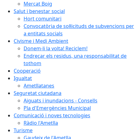
Mercat Boig
Salut i benestar social
Hort comunitari
Convocatòria de sol·licituds de subvencions per
a entitats socials
Civisme i Medi Ambient
Donem-li la volta! Reciclem!
Endreçar els residus, una responsabilitat de
tothom
Cooperació
Igualtat
Ametllatanes
Seguretat ciutadana
Aiguats i inundacions - Consells
Pla d'Emergències Municipal
Comunicació i noves tecnologies
Ràdio l'Ametlla
Turisme
Gaudeix de l'Ametlla