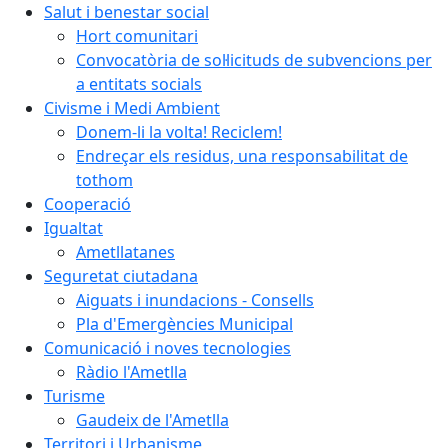
Salut i benestar social
Hort comunitari
Convocatòria de sol·licituds de subvencions per
a entitats socials
Civisme i Medi Ambient
Donem-li la volta! Reciclem!
Endreçar els residus, una responsabilitat de
tothom
Cooperació
Igualtat
Ametllatanes
Seguretat ciutadana
Aiguats i inundacions - Consells
Pla d'Emergències Municipal
Comunicació i noves tecnologies
Ràdio l'Ametlla
Turisme
Gaudeix de l'Ametlla
Territori i Urbanisme