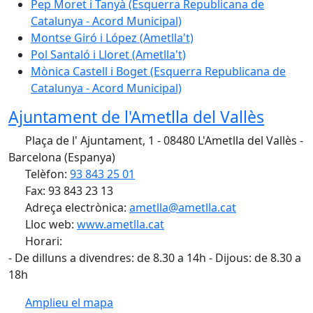
Pep Moret i Tanyà (Esquerra Republicana de
Catalunya - Acord Municipal)
Montse Giró i López (Ametlla't)
Pol Santaló i Lloret (Ametlla't)
Mònica Castell i Boget (Esquerra Republicana de
Catalunya - Acord Municipal)
Ajuntament de l'Ametlla del Vallès
Plaça de l' Ajuntament, 1 - 08480 L'Ametlla del Vallès -
Barcelona (Espanya)
Telèfon:
93 843 25 01
Fax: 93 843 23 13
Adreça electrònica:
ametlla@ametlla.cat
Lloc web:
www.ametlla.cat
Horari:
- De dilluns a divendres: de 8.30 a 14h - Dijous: de 8.30 a
18h
Amplieu el mapa