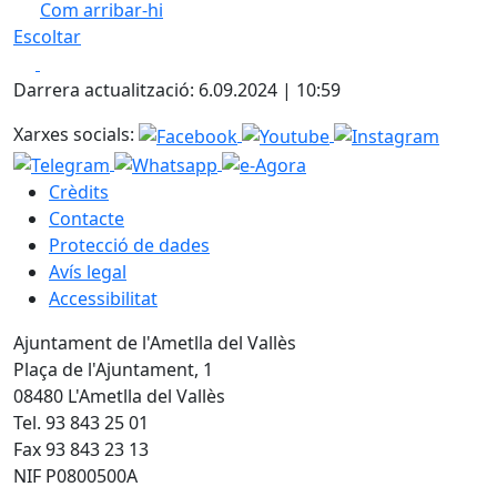
Com arribar-hi
Leaflet
| ©
OpenStreetMap
contributors
Escoltar
+
Facebook
X
−
Darrera actualització: 6.09.2024 | 10:59
Xarxes socials:
Crèdits
Contacte
Protecció de dades
Avís legal
Accessibilitat
Ajuntament de l'Ametlla del Vallès
Plaça de l'Ajuntament, 1
08480 L'Ametlla del Vallès
Tel. 93 843 25 01
Fax 93 843 23 13
NIF P0800500A