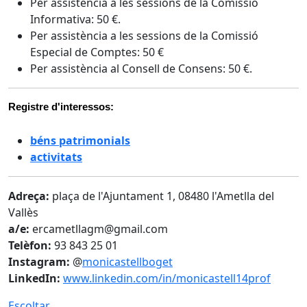
Per assistència a les sessions de la Comissió
Informativa: 50 €.
Per assistència a les sessions de la Comissió
Especial de Comptes: 50 €
Per assistència al Consell de Consens: 50 €.
Registre d'interessos:
béns patrimonials
activitats
Adreça:
plaça de l'Ajuntament 1, 08480 l'Ametlla del
Vallès
a/e:
ercametllagm@gmail.com
Telèfon:
93 843 25 01
Instagram:
@
monicastellboget
LinkedIn:
www.linkedin.com/in/monicastell14prof
Escoltar