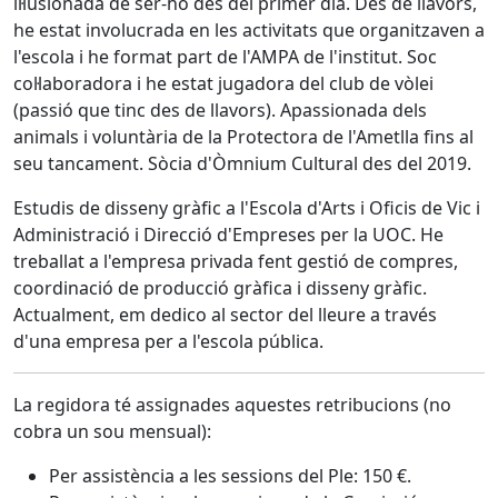
il·lusionada de ser-ho des del primer dia. Des de llavors,
he estat involucrada en les activitats que organitzaven a
l'escola i he format part de l'AMPA de l'institut. Soc
col·laboradora i he estat jugadora del club de vòlei
(passió que tinc des de llavors). Apassionada dels
animals i voluntària de la Protectora de l'Ametlla fins al
seu tancament. Sòcia d'Òmnium Cultural des del 2019.
Estudis de disseny gràfic a l'Escola d'Arts i Oficis de Vic i
Administració i Direcció d'Empreses per la UOC. He
treballat a l'empresa privada fent gestió de compres,
coordinació de producció gràfica i disseny gràfic.
Actualment, em dedico al sector del lleure a través
d'una empresa per a l'escola pública.
La regidora té assignades aquestes retribucions (no
cobra un sou mensual):
Per assistència a les sessions del Ple: 150 €.