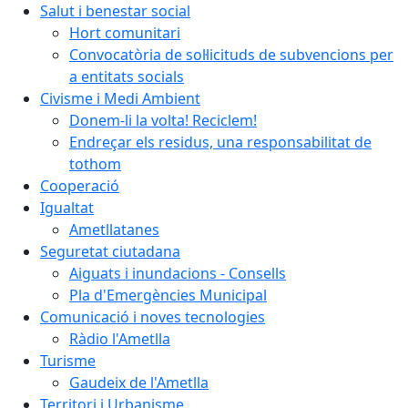
Salut i benestar social
Hort comunitari
Convocatòria de sol·licituds de subvencions per
a entitats socials
Civisme i Medi Ambient
Donem-li la volta! Reciclem!
Endreçar els residus, una responsabilitat de
tothom
Cooperació
Igualtat
Ametllatanes
Seguretat ciutadana
Aiguats i inundacions - Consells
Pla d'Emergències Municipal
Comunicació i noves tecnologies
Ràdio l'Ametlla
Turisme
Gaudeix de l'Ametlla
Territori i Urbanisme