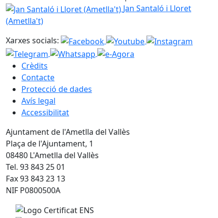
Jan Santaló i Lloret (Ametlla't)
Jan Santaló i Lloret
(Ametlla't)
Xarxes socials:
Crèdits
Contacte
Protecció de dades
Avís legal
Accessibilitat
Ajuntament de l'Ametlla del Vallès
Plaça de l'Ajuntament, 1
08480 L'Ametlla del Vallès
Tel. 93 843 25 01
Fax 93 843 23 13
NIF P0800500A