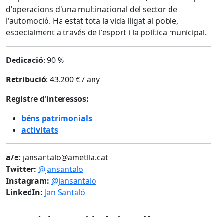
d'operacions d'una multinacional del sector de
l'automoció. Ha estat tota la vida lligat al poble,
especialment a través de l'esport i la política municipal.
Dedicació
: 90 %
Retribució
: 43.200 € / any
Registre d'interessos:
béns patrimonials
activitats
a/e:
jansantalo@ametlla.cat
Twitter:
@jansantalo
Instagram:
@jansantalo
LinkedIn:
Jan Santaló