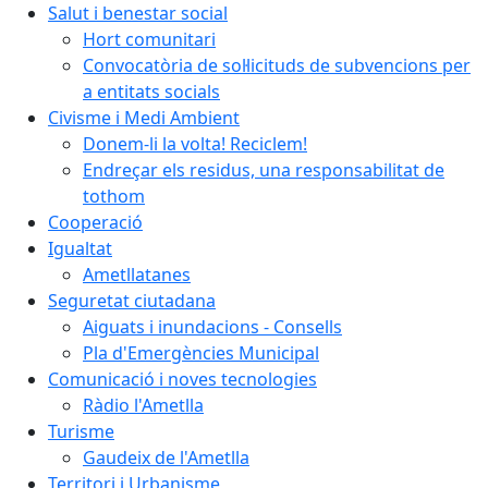
Salut i benestar social
Hort comunitari
Convocatòria de sol·licituds de subvencions per
a entitats socials
Civisme i Medi Ambient
Donem-li la volta! Reciclem!
Endreçar els residus, una responsabilitat de
tothom
Cooperació
Igualtat
Ametllatanes
Seguretat ciutadana
Aiguats i inundacions - Consells
Pla d'Emergències Municipal
Comunicació i noves tecnologies
Ràdio l'Ametlla
Turisme
Gaudeix de l'Ametlla
Territori i Urbanisme