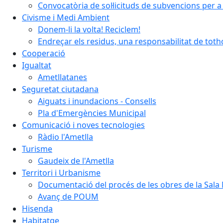
Convocatòria de sol·licituds de subvencions per a 
Civisme i Medi Ambient
Donem-li la volta! Reciclem!
Endreçar els residus, una responsabilitat de tot
Cooperació
Igualtat
Ametllatanes
Seguretat ciutadana
Aiguats i inundacions - Consells
Pla d'Emergències Municipal
Comunicació i noves tecnologies
Ràdio l'Ametlla
Turisme
Gaudeix de l'Ametlla
Territori i Urbanisme
Documentació del procés de les obres de la Sala 
Avanç de POUM
Hisenda
Habitatge