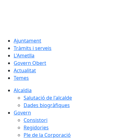
06.08.2026 | 09:29
Ajuntament
Tràmits i serveis
L'Ametlla
Govern Obert
Actualitat
Temes
Alcaldia
Salutació de l'alcalde
Dades biogràfiques
Govern
Consistori
Regidories
Ple de la Corporació