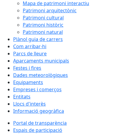
Mapa de patrimoni interactiu
Patrimoni arquitectònic
Patrimoni cultural
Patrimoni històric
Patrimoni natural
Plànol guia de carrers
Com arribar-hi
Parcs de lleure
Aparcaments municipals
Festes i fires
Dades meteorològiques
Equipaments
Empreses i comerços
Entitats
Llocs d'interès
Informació geogràfica
Portal de transparència
Espais de participació