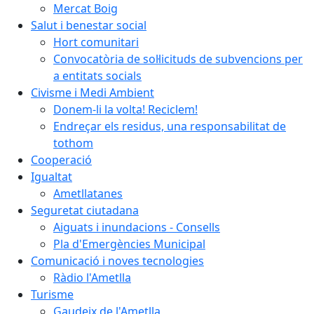
Mercat Boig
Salut i benestar social
Hort comunitari
Convocatòria de sol·licituds de subvencions per
a entitats socials
Civisme i Medi Ambient
Donem-li la volta! Reciclem!
Endreçar els residus, una responsabilitat de
tothom
Cooperació
Igualtat
Ametllatanes
Seguretat ciutadana
Aiguats i inundacions - Consells
Pla d'Emergències Municipal
Comunicació i noves tecnologies
Ràdio l'Ametlla
Turisme
Gaudeix de l'Ametlla