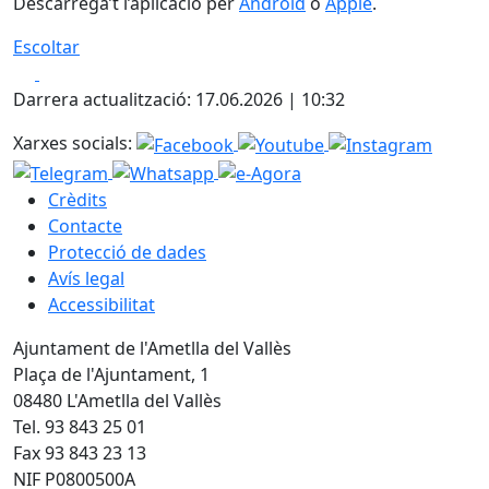
Descarrega’t l’aplicació per
Android
o
Apple
.
Escoltar
Facebook
X
Darrera actualització: 17.06.2026 | 10:32
Xarxes socials:
Crèdits
Contacte
Protecció de dades
Avís legal
Accessibilitat
Ajuntament de l'Ametlla del Vallès
Plaça de l'Ajuntament, 1
08480 L'Ametlla del Vallès
Tel. 93 843 25 01
Fax 93 843 23 13
NIF P0800500A