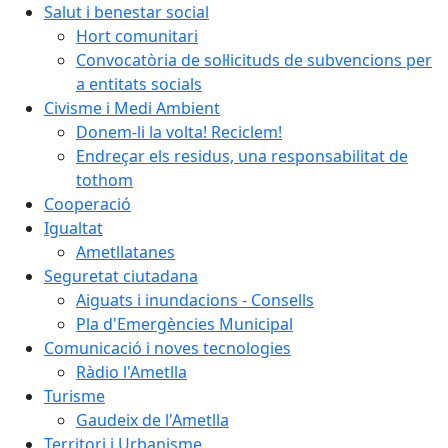
Salut i benestar social
Hort comunitari
Convocatòria de sol·licituds de subvencions per
a entitats socials
Civisme i Medi Ambient
Donem-li la volta! Reciclem!
Endreçar els residus, una responsabilitat de
tothom
Cooperació
Igualtat
Ametllatanes
Seguretat ciutadana
Aiguats i inundacions - Consells
Pla d'Emergències Municipal
Comunicació i noves tecnologies
Ràdio l'Ametlla
Turisme
Gaudeix de l'Ametlla
Territori i Urbanisme