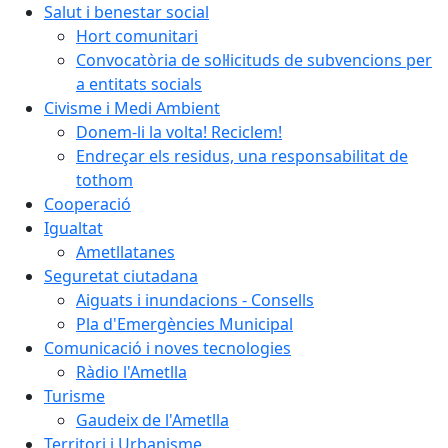
Salut i benestar social
Hort comunitari
Convocatòria de sol·licituds de subvencions per
a entitats socials
Civisme i Medi Ambient
Donem-li la volta! Reciclem!
Endreçar els residus, una responsabilitat de
tothom
Cooperació
Igualtat
Ametllatanes
Seguretat ciutadana
Aiguats i inundacions - Consells
Pla d'Emergències Municipal
Comunicació i noves tecnologies
Ràdio l'Ametlla
Turisme
Gaudeix de l'Ametlla
Territori i Urbanisme