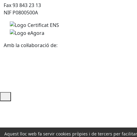
Fax 93 843 23 13
NIF P0800500A
Amb la col·laboració de:
Ajuda i accés ràpid
Aquest lloc web fa servir cookies pròpies i de tercers per facilitar