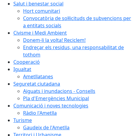
Salut i benestar social
Hort comunitari
Convocatòria de sol·licituds de subvencions per
a entitats socials
Civisme i Medi Ambient
Donem-li la volta! Reciclem!
Endreçar els residus, una responsabilitat de
tothom
Cooperació
Igualtat
Ametllatanes
Seguretat ciutadana
Aiguats i inundacions - Consells
Pla d'Emergències Municipal
Comunicació i noves tecnologies
Ràdio l'Ametlla
Turisme
Gaudeix de l'Ametlla
Territori i Urbanisme