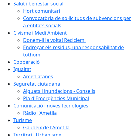
Salut i benestar social
Hort comunitari
Convocatòria de sol·licituds de subvencions per
a entitats socials
Civisme i Medi Ambient
Donem-li la volta! Reciclem!
Endreçar els residus, una responsabilitat de
tothom
Cooperació
Igualtat
Ametllatanes
Seguretat ciutadana
Aiguats i inundacions - Consells
Pla d'Emergències Municipal
Comunicació i noves tecnologies
Ràdio l'Ametlla
Turisme
Gaudeix de l'Ametlla
Territori i Urbanisme