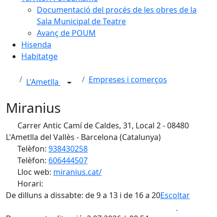
Documentació del procés de les obres de la
Sala Municipal de Teatre
Avanç de POUM
Hisenda
Habitatge
Empreses i comerços
L'Ametlla
Miranius
Carrer Antic Camí de Caldes, 31, Local 2 - 08480
L'Ametlla del Vallès - Barcelona (Catalunya)
Telèfon:
938430258
Telèfon:
606444507
Lloc web:
miranius.cat/
Horari:
De dilluns a dissabte: de 9 a 13 i de 16 a 20
Escoltar
Facebook
X