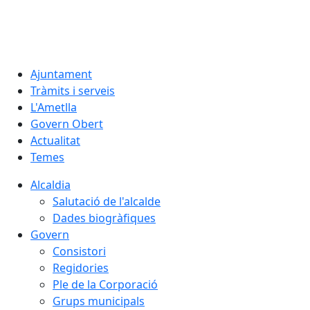
08.08.2026 | 12:09
Ajuntament
Tràmits i serveis
L'Ametlla
Govern Obert
Actualitat
Temes
Alcaldia
Salutació de l'alcalde
Dades biogràfiques
Govern
Consistori
Regidories
Ple de la Corporació
Grups municipals