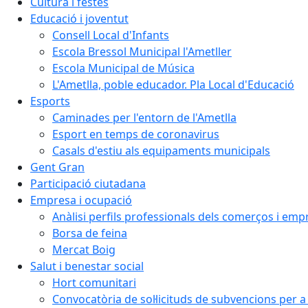
Cultura i festes
Educació i joventut
Consell Local d'Infants
Escola Bressol Municipal l'Ametller
Escola Municipal de Música
L'Ametlla, poble educador. Pla Local d'Educació
Esports
Caminades per l'entorn de l'Ametlla
Esport en temps de coronavirus
Casals d'estiu als equipaments municipals
Gent Gran
Participació ciutadana
Empresa i ocupació
Anàlisi perfils professionals dels comerços i emp
Borsa de feina
Mercat Boig
Salut i benestar social
Hort comunitari
Convocatòria de sol·licituds de subvencions per a 