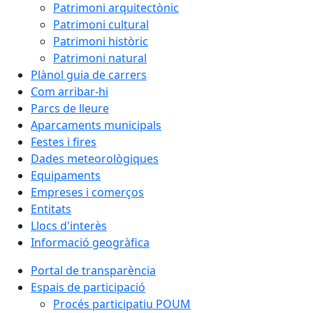
Patrimoni arquitectònic
Patrimoni cultural
Patrimoni històric
Patrimoni natural
Plànol guia de carrers
Com arribar-hi
Parcs de lleure
Aparcaments municipals
Festes i fires
Dades meteorològiques
Equipaments
Empreses i comerços
Entitats
Llocs d'interès
Informació geogràfica
Portal de transparència
Espais de participació
Procés participatiu POUM