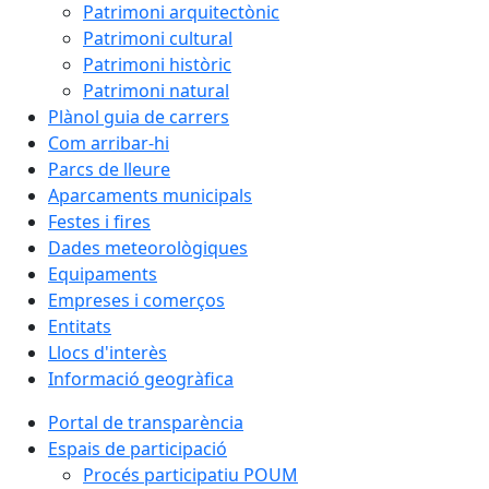
Patrimoni arquitectònic
Patrimoni cultural
Patrimoni històric
Patrimoni natural
Plànol guia de carrers
Com arribar-hi
Parcs de lleure
Aparcaments municipals
Festes i fires
Dades meteorològiques
Equipaments
Empreses i comerços
Entitats
Llocs d'interès
Informació geogràfica
Portal de transparència
Espais de participació
Procés participatiu POUM