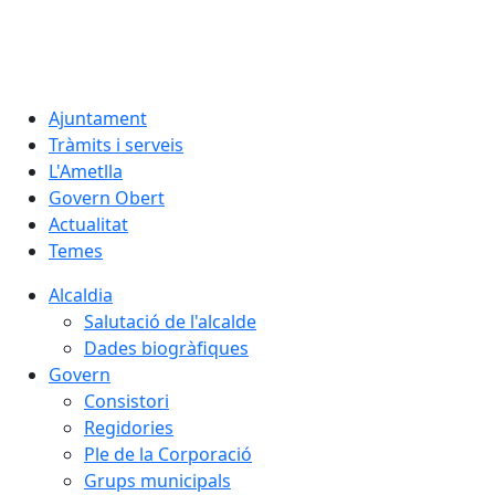
07.08.2026 | 15:38
Ajuntament
Tràmits i serveis
L'Ametlla
Govern Obert
Actualitat
Temes
Alcaldia
Salutació de l'alcalde
Dades biogràfiques
Govern
Consistori
Regidories
Ple de la Corporació
Grups municipals