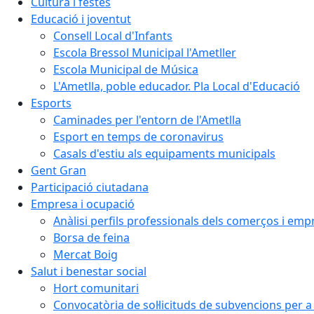
Cultura i festes
Educació i joventut
Consell Local d'Infants
Escola Bressol Municipal l'Ametller
Escola Municipal de Música
L'Ametlla, poble educador. Pla Local d'Educació
Esports
Caminades per l'entorn de l'Ametlla
Esport en temps de coronavirus
Casals d'estiu als equipaments municipals
Gent Gran
Participació ciutadana
Empresa i ocupació
Anàlisi perfils professionals dels comerços i emp
Borsa de feina
Mercat Boig
Salut i benestar social
Hort comunitari
Convocatòria de sol·licituds de subvencions per a 