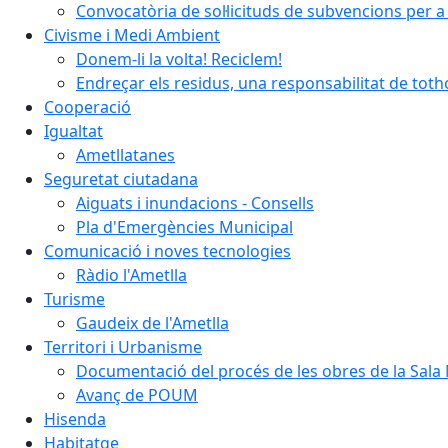
Convocatòria de sol·licituds de subvencions per a 
Civisme i Medi Ambient
Donem-li la volta! Reciclem!
Endreçar els residus, una responsabilitat de tot
Cooperació
Igualtat
Ametllatanes
Seguretat ciutadana
Aiguats i inundacions - Consells
Pla d'Emergències Municipal
Comunicació i noves tecnologies
Ràdio l'Ametlla
Turisme
Gaudeix de l'Ametlla
Territori i Urbanisme
Documentació del procés de les obres de la Sala 
Avanç de POUM
Hisenda
Habitatge