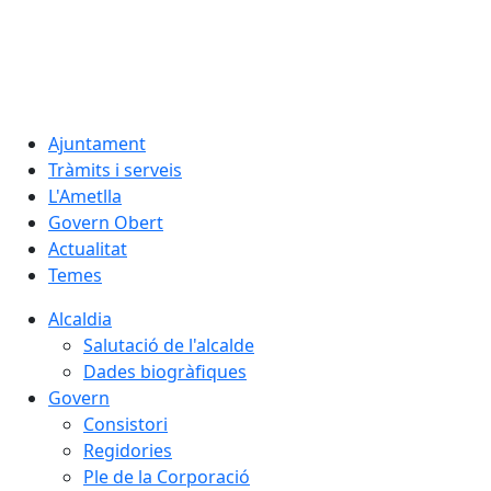
07.08.2026 | 09:22
Ajuntament
Tràmits i serveis
L'Ametlla
Govern Obert
Actualitat
Temes
Alcaldia
Salutació de l'alcalde
Dades biogràfiques
Govern
Consistori
Regidories
Ple de la Corporació