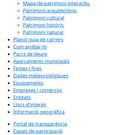
Mapa de patrimoni interactiu
Patrimoni arquitectònic
Patrimoni cultural
Patrimoni històric
Patrimoni natural
Plànol guia de carrers
Com arribar-hi
Parcs de lleure
Aparcaments municipals
Festes i fires
Dades meteorològiques
Equipaments
Empreses i comerços
Entitats
Llocs d'interès
Informació geogràfica
Portal de transparència
Espais de participació