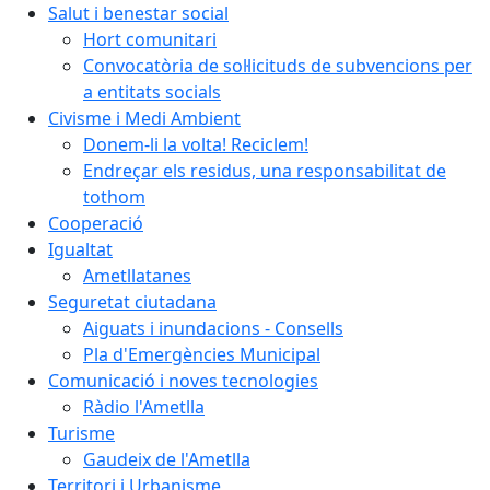
Salut i benestar social
Hort comunitari
Convocatòria de sol·licituds de subvencions per
a entitats socials
Civisme i Medi Ambient
Donem-li la volta! Reciclem!
Endreçar els residus, una responsabilitat de
tothom
Cooperació
Igualtat
Ametllatanes
Seguretat ciutadana
Aiguats i inundacions - Consells
Pla d'Emergències Municipal
Comunicació i noves tecnologies
Ràdio l'Ametlla
Turisme
Gaudeix de l'Ametlla
Territori i Urbanisme