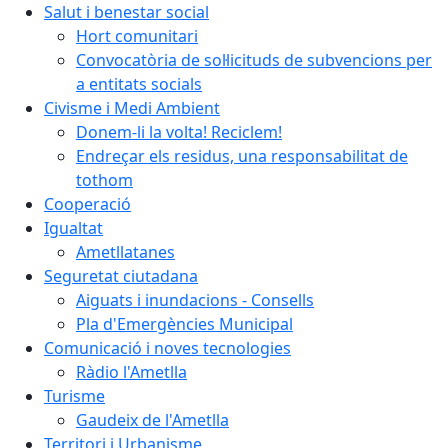
Salut i benestar social
Hort comunitari
Convocatòria de sol·licituds de subvencions per
a entitats socials
Civisme i Medi Ambient
Donem-li la volta! Reciclem!
Endreçar els residus, una responsabilitat de
tothom
Cooperació
Igualtat
Ametllatanes
Seguretat ciutadana
Aiguats i inundacions - Consells
Pla d'Emergències Municipal
Comunicació i noves tecnologies
Ràdio l'Ametlla
Turisme
Gaudeix de l'Ametlla
Territori i Urbanisme