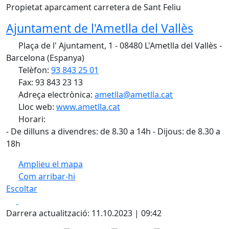
Propietat aparcament carretera de Sant Feliu
Ajuntament de l'Ametlla del Vallès
Plaça de l' Ajuntament, 1 - 08480 L'Ametlla del Vallès -
Barcelona (Espanya)
Telèfon:
93 843 25 01
Fax: 93 843 23 13
Adreça electrònica:
ametlla@ametlla.cat
Lloc web:
www.ametlla.cat
Horari:
- De dilluns a divendres: de 8.30 a 14h - Dijous: de 8.30 a
18h
Amplieu el mapa
Com arribar-hi
Leaflet
| ©
OpenStreetMap
contributors
Escoltar
+
Facebook
X
−
Darrera actualització: 11.10.2023 | 09:42