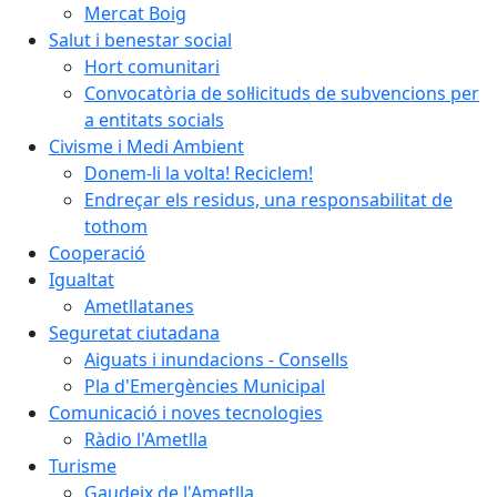
Mercat Boig
Salut i benestar social
Hort comunitari
Convocatòria de sol·licituds de subvencions per
a entitats socials
Civisme i Medi Ambient
Donem-li la volta! Reciclem!
Endreçar els residus, una responsabilitat de
tothom
Cooperació
Igualtat
Ametllatanes
Seguretat ciutadana
Aiguats i inundacions - Consells
Pla d'Emergències Municipal
Comunicació i noves tecnologies
Ràdio l'Ametlla
Turisme
Gaudeix de l'Ametlla