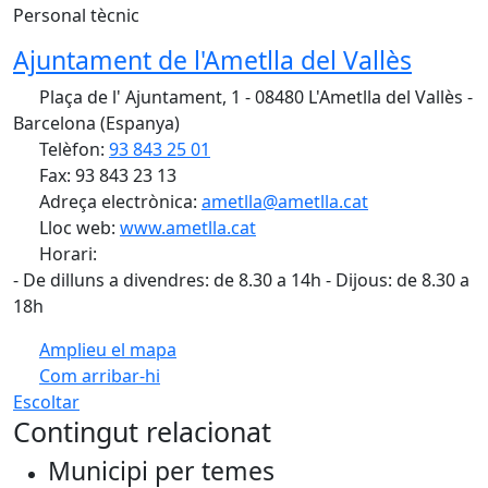
Personal tècnic
Ajuntament de l'Ametlla del Vallès
Plaça de l' Ajuntament, 1 - 08480 L'Ametlla del Vallès -
Barcelona (Espanya)
Telèfon:
93 843 25 01
Fax: 93 843 23 13
Adreça electrònica:
ametlla@ametlla.cat
Lloc web:
www.ametlla.cat
Horari:
- De dilluns a divendres: de 8.30 a 14h - Dijous: de 8.30 a
18h
Amplieu el mapa
Com arribar-hi
Leaflet
| ©
OpenStreetMap
contributors
Escoltar
+
Contingut relacionat
−
Municipi per temes