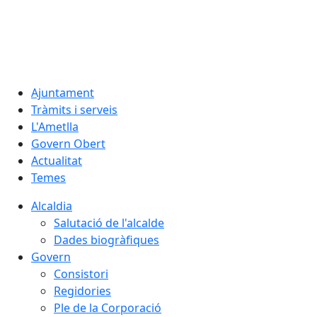
06.08.2026 | 22:28
Ajuntament
Tràmits i serveis
L'Ametlla
Govern Obert
Actualitat
Temes
Alcaldia
Salutació de l'alcalde
Dades biogràfiques
Govern
Consistori
Regidories
Ple de la Corporació