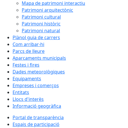
Mapa de patrimoni interactiu
Patrimoni arquitectònic
Patrimoni cultural
Patrimoni històric
Patrimoni natural
Plànol guia de carrers
Com arribar-hi
Parcs de lleure
Aparcaments municipals
Festes i fires
Dades meteorològiques
Equipaments
Empreses i comerços
Entitats
Llocs d'interès
Informació geogràfica
Portal de transparència
Espais de participació