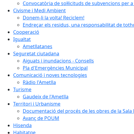
Convocatòria de sol·licituds de subvencions per a 
Civisme i Medi Ambient
Donem-li la volta! Reciclem!
Endreçar els residus, una responsabilitat de tot
Cooperació
Igualtat
Ametllatanes
Seguretat ciutadana
Aiguats i inundacions - Consells
Pla d'Emergències Municipal
Comunicació i noves tecnologies
Ràdio l'Ametlla
Turisme
Gaudeix de l'Ametlla
Territori i Urbanisme
Documentació del procés de les obres de la Sala 
Avanç de POUM
Hisenda
Habitatge