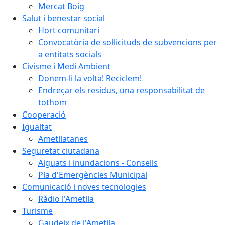
Mercat Boig
Salut i benestar social
Hort comunitari
Convocatòria de sol·licituds de subvencions per
a entitats socials
Civisme i Medi Ambient
Donem-li la volta! Reciclem!
Endreçar els residus, una responsabilitat de
tothom
Cooperació
Igualtat
Ametllatanes
Seguretat ciutadana
Aiguats i inundacions - Consells
Pla d'Emergències Municipal
Comunicació i noves tecnologies
Ràdio l'Ametlla
Turisme
Gaudeix de l'Ametlla