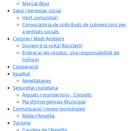
Mercat Boig
Salut i benestar social
Hort comunitari
Convocatòria de sol·licituds de subvencions per
a entitats socials
Civisme i Medi Ambient
Donem-li la volta! Reciclem!
Endreçar els residus, una responsabilitat de
tothom
Cooperació
Igualtat
Ametllatanes
Seguretat ciutadana
Aiguats i inundacions - Consells
Pla d'Emergències Municipal
Comunicació i noves tecnologies
Ràdio l'Ametlla
Turisme
Gaudeix de l'Ametlla