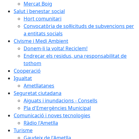
Mercat Boig
Salut i benestar social
Hort comunitari
Convocatòria de sol·licituds de subvencions per
a entitats socials
Civisme i Medi Ambient
Donem-li la volta! Reciclem!
Endreçar els residus, una responsabilitat de
tothom
Cooperació
Igualtat
Ametllatanes
Seguretat ciutadana
Aiguats i inundacions - Consells
Pla d'Emergències Municipal
Comunicació i noves tecnologies
Ràdio l'Ametlla
Turisme
Gaudeix de l'Ametlla