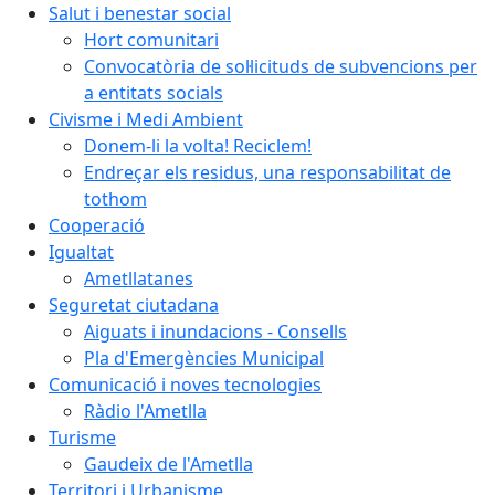
Salut i benestar social
Hort comunitari
Convocatòria de sol·licituds de subvencions per
a entitats socials
Civisme i Medi Ambient
Donem-li la volta! Reciclem!
Endreçar els residus, una responsabilitat de
tothom
Cooperació
Igualtat
Ametllatanes
Seguretat ciutadana
Aiguats i inundacions - Consells
Pla d'Emergències Municipal
Comunicació i noves tecnologies
Ràdio l'Ametlla
Turisme
Gaudeix de l'Ametlla
Territori i Urbanisme