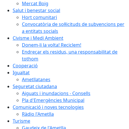
Mercat Boig
Salut i benestar social
Hort comunitari
Convocatòria de sol·licituds de subvencions per
a entitats socials
Civisme i Medi Ambient
Donem-li la volta! Reciclem!
Endreçar els residus, una responsabilitat de
tothom
Cooperació
Igualtat
Ametllatanes
Seguretat ciutadana
Aiguats i inundacions - Consells
Pla d'Emergències Municipal
Comunicació i noves tecnologies
Ràdio l'Ametlla
Turisme
Gaudeix de l'Ametlla