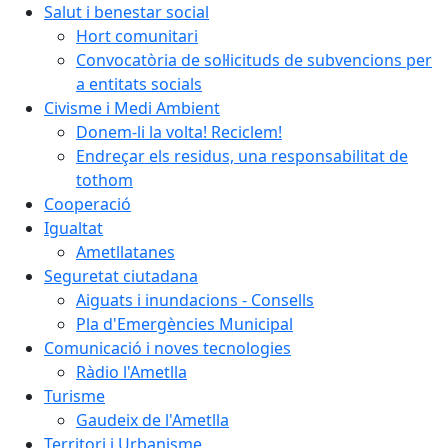
Salut i benestar social
Hort comunitari
Convocatòria de sol·licituds de subvencions per
a entitats socials
Civisme i Medi Ambient
Donem-li la volta! Reciclem!
Endreçar els residus, una responsabilitat de
tothom
Cooperació
Igualtat
Ametllatanes
Seguretat ciutadana
Aiguats i inundacions - Consells
Pla d'Emergències Municipal
Comunicació i noves tecnologies
Ràdio l'Ametlla
Turisme
Gaudeix de l'Ametlla
Territori i Urbanisme