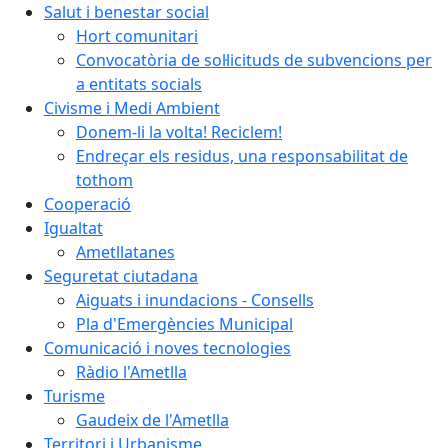
Salut i benestar social
Hort comunitari
Convocatòria de sol·licituds de subvencions per
a entitats socials
Civisme i Medi Ambient
Donem-li la volta! Reciclem!
Endreçar els residus, una responsabilitat de
tothom
Cooperació
Igualtat
Ametllatanes
Seguretat ciutadana
Aiguats i inundacions - Consells
Pla d'Emergències Municipal
Comunicació i noves tecnologies
Ràdio l'Ametlla
Turisme
Gaudeix de l'Ametlla
Territori i Urbanisme