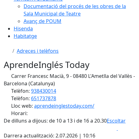
Documentació del procés de les obres de la
Sala Municipal de Teatre
Avanç de POUM
Hisenda
Habitatge
Adreces i telèfons
AprendeInglés Today
Carrer Francesc Macià, 9 - 08480 L'Ametlla del Vallès -
Barcelona (Catalunya)
Telèfon:
938430014
Telèfon:
651737878
Lloc web:
aprendeinglestoday.com/
Horari:
De dilluns a dijous: de 10 a 13 i de 16 a 20.30
Escoltar
Faceboo
X
Darrera actualització: 2.07.2026 | 10:16