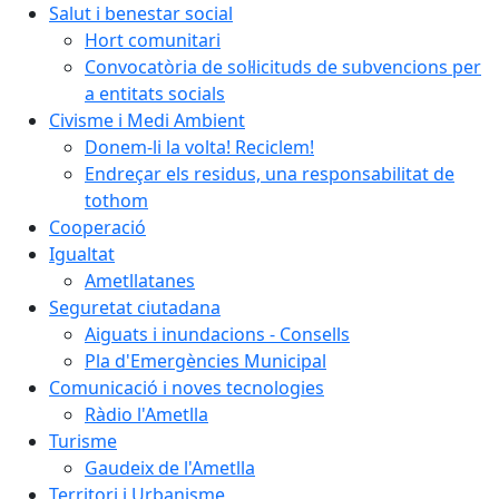
Salut i benestar social
Hort comunitari
Convocatòria de sol·licituds de subvencions per
a entitats socials
Civisme i Medi Ambient
Donem-li la volta! Reciclem!
Endreçar els residus, una responsabilitat de
tothom
Cooperació
Igualtat
Ametllatanes
Seguretat ciutadana
Aiguats i inundacions - Consells
Pla d'Emergències Municipal
Comunicació i noves tecnologies
Ràdio l'Ametlla
Turisme
Gaudeix de l'Ametlla
Territori i Urbanisme