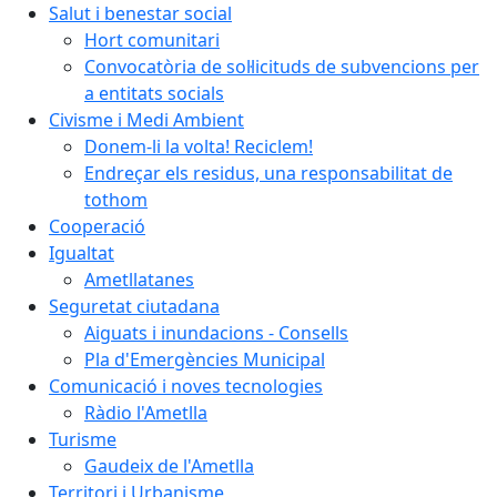
Salut i benestar social
Hort comunitari
Convocatòria de sol·licituds de subvencions per
a entitats socials
Civisme i Medi Ambient
Donem-li la volta! Reciclem!
Endreçar els residus, una responsabilitat de
tothom
Cooperació
Igualtat
Ametllatanes
Seguretat ciutadana
Aiguats i inundacions - Consells
Pla d'Emergències Municipal
Comunicació i noves tecnologies
Ràdio l'Ametlla
Turisme
Gaudeix de l'Ametlla
Territori i Urbanisme