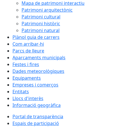
Mapa de patrimoni interactiu
Patrimoni arquitectònic
Patrimoni cultural
Patrimoni històric
Patrimoni natural
Plànol guia de carrers
Com arribar-hi
Parcs de lleure
Aparcaments municipals
Festes i fires
Dades meteorològiques
Equipaments
Empreses i comerços
Entitats
Llocs d'interès
Informació geogràfica
Portal de transparència
Espais de participació