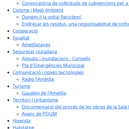
Convocatòria de sol·licituds de subvencions per a 
Civisme i Medi Ambient
Donem-li la volta! Reciclem!
Endreçar els residus, una responsabilitat de tot
Cooperació
Igualtat
Ametllatanes
Seguretat ciutadana
Aiguats i inundacions - Consells
Pla d'Emergències Municipal
Comunicació i noves tecnologies
Ràdio l'Ametlla
Turisme
Gaudeix de l'Ametlla
Territori i Urbanisme
Documentació del procés de les obres de la Sala 
Avanç de POUM
Hisenda
Habitatge