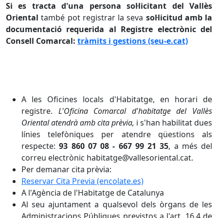
Si es tracta d'una persona sol·licitant del Vallès
Oriental
també pot registrar la seva
sol·licitud amb la
documentació requerida al Registre electrònic del
Consell Comarcal:
tràmits i gestions (seu-e.cat)
A les Oficines locals d'Habitatge, en horari de
registre.
L'Oficina Comarcal d'habitatge del Vallès
Oriental atendrà amb cita prèvia,
i s'han habilitat dues
línies telefòniques per atendre qüestions als
respecte:
93 860 07 08 - 667 99 21 35
, a més del
correu electrònic habitatge@vallesoriental.cat.
Per demanar cita prèvia:
Reservar Cita Previa (encolate.es)
A l'Agència de l'Habitatge de Catalunya
Al seu ajuntament a qualsevol dels òrgans de les
Administracions Públiques previstos a l'art. 16.4 de