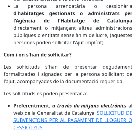
La persona arrendatària o cessionària
d'habitatges gestionats o administrats per
l'Agència de l'Habitatge de Catalunya
directament o mitjançant altres administracions
públiques o entitats sense ànim de lucre, (aquestes
persones poden sol·licitar l'Ajut implícit).
Com i on s'han de sol·licitar?
Les sol·licituds s'han de presentar degudament
formalitzades i signades per la persona sol·licitant de
l'ajut, acompanyades de la documentació requerida.
Les sol·licituds es poden presentar a:
Preferentment
,
a través de mitjans electrònics
al
web de la Generalitat de Catalunya.
SOL·LICITUD DE
SUBVENCIONS PER AL PAGAMENT DE LLOGUER O
CESSIÓ D'ÚS