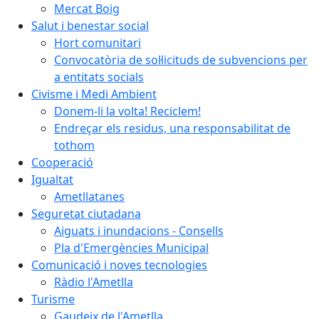
Mercat Boig
Salut i benestar social
Hort comunitari
Convocatòria de sol·licituds de subvencions per
a entitats socials
Civisme i Medi Ambient
Donem-li la volta! Reciclem!
Endreçar els residus, una responsabilitat de
tothom
Cooperació
Igualtat
Ametllatanes
Seguretat ciutadana
Aiguats i inundacions - Consells
Pla d'Emergències Municipal
Comunicació i noves tecnologies
Ràdio l'Ametlla
Turisme
Gaudeix de l'Ametlla