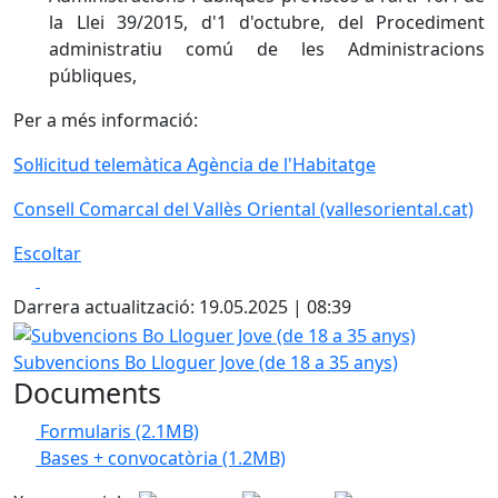
la Llei 39/2015, d'1 d'octubre, del Procediment
administratiu comú de les Administracions
públiques,
Per a més informació:
Sol·licitud telemàtica Agència de l'Habitatge
Consell Comarcal del Vallès Oriental (vallesoriental.cat)
Escoltar
Facebook
X
Darrera actualització: 19.05.2025 | 08:39
Subvencions Bo Lloguer Jove (de 18 a 35 anys)
Subvencions Bo Lloguer Jove (de 18 a 35 anys)
Documents
Formularis
(2.1MB)
Bases + convocatòria
(1.2MB)