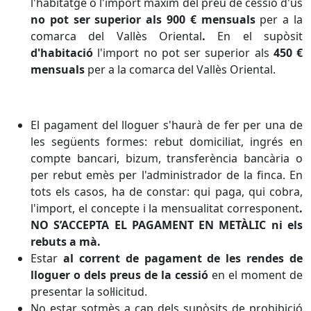
l'habitatge o l'import màxim del preu de cessió d'ús
no pot ser superior als 900 € mensuals
per a la
comarca del Vallès Oriental
.
En el supòsit
d'habitació
l'import no pot ser superior als
450 €
mensuals
per a la comarca del Vallès Oriental.
El pagament del lloguer s'haurà de fer per una de
les següents formes: rebut domiciliat, ingrés en
compte bancari, bizum, transferència bancària o
per rebut emès per l'administrador de la finca. En
tots els casos, ha de constar: qui paga, qui cobra,
l'import, el concepte i la mensualitat corresponent
.
NO S’ACCEPTA EL PAGAMENT EN METÀLIC ni els
rebuts a mà.
Estar
al corrent de pagament de les rendes de
lloguer o dels preus de la cessió
en el moment de
presentar la sol·licitud.
No estar sotmès a cap dels supòsits de prohibició