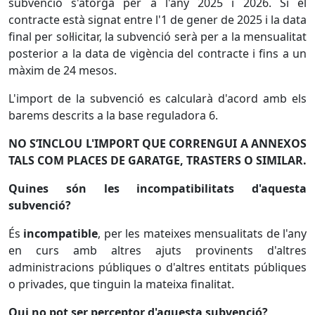
subvenció s'atorga per a l'any 2025 i 2026. Si el
contracte està signat entre l'1 de gener de 2025 i la data
final per sol·licitar, la subvenció serà per a la mensualitat
posterior a la data de vigència del contracte i fins a un
màxim de 24 mesos.
L'import de la subvenció es calcularà d'acord amb els
barems descrits a la base reguladora 6.
NO S’INCLOU L'IMPORT QUE CORRENGUI A ANNEXOS
TALS COM PLACES DE GARATGE, TRASTERS O SIMILAR.
Quines són les incompatibilitats d'aquesta
subvenció?
És
incompatible
, per les mateixes mensualitats de l'any
en curs amb altres ajuts provinents d'altres
administracions públiques o d'altres entitats públiques
o privades, que tinguin la mateixa finalitat.
Qui no pot ser perceptor d'aquesta subvenció?