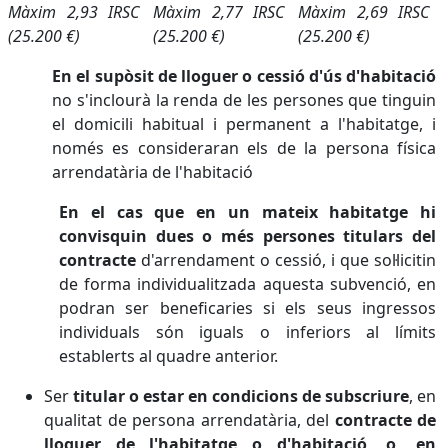
Màxim 2,93 IRSC
Màxim 2,77 IRSC
Màxim 2,69 IRSC
(25.200 €)
(25.200 €)
(25.200 €)
En el supòsit de lloguer o cessió d'ús d'habitació
no s'inclourà la renda de les persones que tinguin
el domicili habitual i permanent a l'habitatge, i
només es consideraran els de la persona física
arrendatària de l'habitació
En el cas que en un mateix habitatge hi
convisquin dues o més persones titulars del
contracte
d'arrendament o cessió, i que sol·licitin
de forma individualitzada aquesta subvenció, en
podran ser beneficaries si els seus ingressos
individuals són iguals o inferiors al límits
establerts al quadre anterior.
Ser
titular o estar en condicions de subscriure
, en
qualitat de persona arrendatària, del
contracte de
lloguer de l'habitatge o d'habitació, o, en