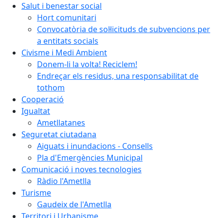
Salut i benestar social
Hort comunitari
Convocatòria de sol·licituds de subvencions per
a entitats socials
Civisme i Medi Ambient
Donem-li la volta! Reciclem!
Endreçar els residus, una responsabilitat de
tothom
Cooperació
Igualtat
Ametllatanes
Seguretat ciutadana
Aiguats i inundacions - Consells
Pla d'Emergències Municipal
Comunicació i noves tecnologies
Ràdio l'Ametlla
Turisme
Gaudeix de l'Ametlla
Territori i Urbanisme