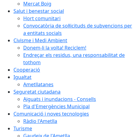
Mercat Boig
Salut i benestar social
Hort comunitari
Convocatòria de sol·licituds de subvencions per
a entitats socials
Civisme i Medi Ambient
Donem-li la volta! Reciclem!
Endreçar els residus, una responsabilitat de
tothom
Cooperació
Igualtat
Ametllatanes
Seguretat ciutadana
Aiguats i inundacions - Consells
Pla d'Emergències Municipal
Comunicació i noves tecnologies
Ràdio l'Ametlla
Turisme
Gaudeix de l'Ametlla