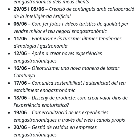
enogastronòmica dels meus clients
29/05 i 05/06
–
Creació de continguts amb col·laboració
de la Intel·ligència Artificial
06/06
–
Com fer fotos i vídeos turístics de qualitat per
vendre millor el teu negoci enogastronòmic
11/06
–
Enoturisme és turisme: últimes tendències
d'enologia i gastronomia
12/06
–
Aprèn a crear noves experiències
enogastronòmiques
16/06
–
Oleoturisme: una nova manera de tastar
Catalunya
17/06
–
Comunica sostenibilitat i autenticitat del teu
establiment enogastronòmic
18/06
–
Disseny de producte: com crear valor dins de
l'experiència enoturística?
19/06
–
Comercialització de les experiències
enogastronòmiques a través del web i canals propis
20/06
–
Gestió de residus en empreses
enogastronòmiques