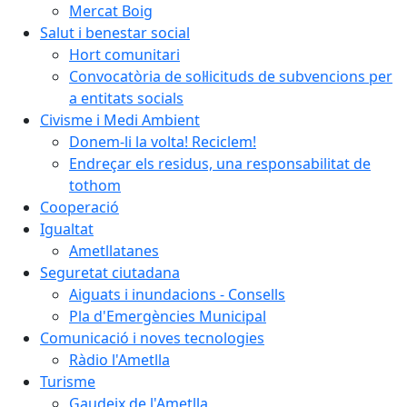
Mercat Boig
Salut i benestar social
Hort comunitari
Convocatòria de sol·licituds de subvencions per
a entitats socials
Civisme i Medi Ambient
Donem-li la volta! Reciclem!
Endreçar els residus, una responsabilitat de
tothom
Cooperació
Igualtat
Ametllatanes
Seguretat ciutadana
Aiguats i inundacions - Consells
Pla d'Emergències Municipal
Comunicació i noves tecnologies
Ràdio l'Ametlla
Turisme
Gaudeix de l'Ametlla